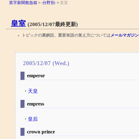
英字新聞救急箱
>
-分野別-
>
皇室
皇室
(2005/12/07最終更新)
トピックの裏解説、重要単語の覚え方については
メールマガジン
2005/12/07 (Wed.)
emperor
・
天皇
empress
・
皇后
crown prince