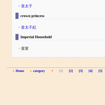
・
皇太子
crown princess
・
皇太子妃
Imperial Household
・皇室
Home
category
[1]
[2]
[3]
[4]
[5]